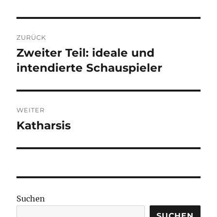
Beitragsnavigation
ZURÜCK
Zweiter Teil: ideale und
Vorheriger
Beitrag:
intendierte Schauspieler
WEITER
Katharsis
Nächster
Beitrag:
Suchen
SUCHEN