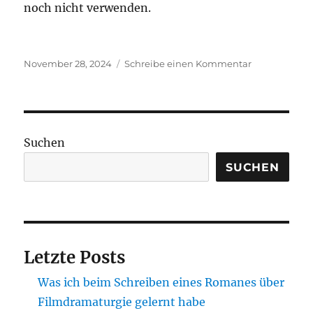
noch nicht verwenden.
Veröffentlicht
zu
November 28, 2024
Schreibe einen Kommentar
am
Virtual
Reality
Teil
3:
Arbeiten
Suchen
SUCHEN
Letzte Posts
Was ich beim Schreiben eines Romanes über
Filmdramaturgie gelernt habe