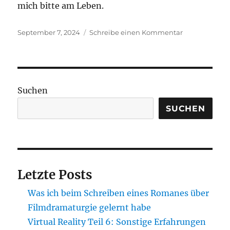
mich bitte am Leben.
Veröffentlicht
zu
September 7, 2024
Schreibe einen Kommentar
am
Sprache
und
„Gendergerech
Suchen
SUCHEN
Letzte Posts
Was ich beim Schreiben eines Romanes über
Filmdramaturgie gelernt habe
Virtual Reality Teil 6: Sonstige Erfahrungen